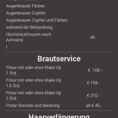
Augenbrauen Färben
€ 1
Augenbrauen Zupfen
€ 1
Augenbrauen Zupfen und Färben
€ 2
während der Behandlung
€ 4
Hochsteckfrisuren nach
ab
€ 6
Aufwand
I
Brautservice
Frisur mit oder ohne Make Up
€ 108.--
1 Std.
Frisur mit oder ohne Make Up
€ 158.-
1,5 Std.
Frisur mit oder ohne Make Up
€ 210.-
2 Std.
Probe Stecken und Beratung
ab € 45,-
Haarverlängerung