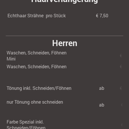
Echthaar Strähne pro Stück
€ 7,50
Herren
Waschen, Schneiden, Föhnen
€ 29
Mini
Waschen, Schneiden, Föhnen
€ 41
Tönung inkl. Schneiden/Föhnen
ab
€ 88,
nur Tönung ohne schneiden
ab
€68.
Farbe Spezial inkl.
€ 96
Schneiden/Föhnen