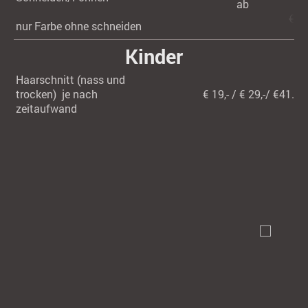
ab
€ 66
nur Farbe ohne schneiden
Kinder
Haarschnitt (nass und
trocken) je nach
€ 19,- / € 29,-/ €41.-/6
zeitaufwand