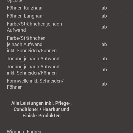
Föhnen Kurzhaar
ab
€ 4
Föhnen Langhaar
ab
€ 6
Farbe/Strähnchen je nach
ab
78,
Aufwand
Farbe/Strähnchen
je nach Aufwand
ab
€ 1
inkl. Schneiden/Föhnen
Tönung je nach Aufwand
ab
€ 5
Tönung je nach Aufwand
ab
€ 8
inkl. Schneiden/Föhnen
Formwelle inkl. Schneiden/
ab
€ 1
Föhnen
Alle Leistungen inkl. Pflege-,
Conditioner / Haarkur und
Finish- Produkten
Wimpern Färben
€ 2